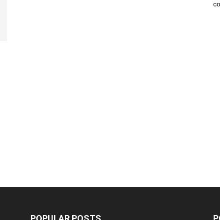
co
POPULAR POSTS
P