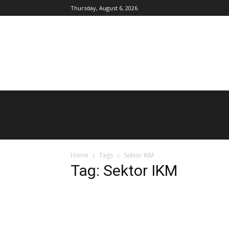
Thursday, August 6, 2026
AgroIndonesia
Home
Tags
Sektor IKM
Tag: Sektor IKM