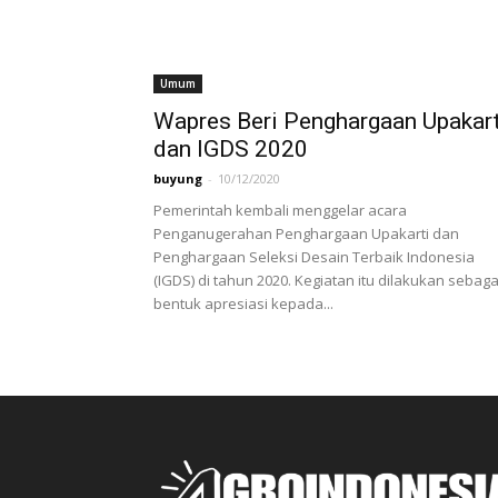
Umum
Wapres Beri Penghargaan Upakart
dan IGDS 2020
buyung
-
10/12/2020
Pemerintah kembali menggelar acara
Penganugerahan Penghargaan Upakarti dan
Penghargaan Seleksi Desain Terbaik Indonesia
(IGDS) di tahun 2020. Kegiatan itu dilakukan sebaga
bentuk apresiasi kepada...