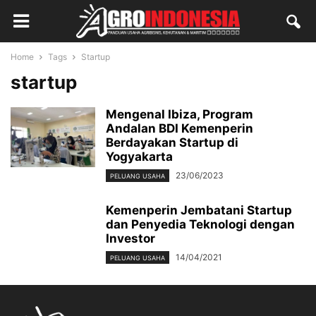
Home
Tags
Startup
startup
Mengenal Ibiza, Program
Andalan BDI Kemenperin
Berdayakan Startup di
Yogyakarta
23/06/2023
PELUANG USAHA
Kemenperin Jembatani Startup
dan Penyedia Teknologi dengan
Investor
14/04/2021
PELUANG USAHA