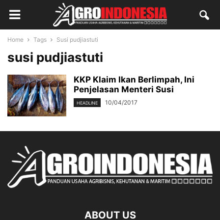
Home
Tags
Susi pudjiastuti
susi pudjiastuti
KKP Klaim Ikan Berlimpah, Ini
Penjelasan Menteri Susi
10/04/2017
HEADLINE
ABOUT US