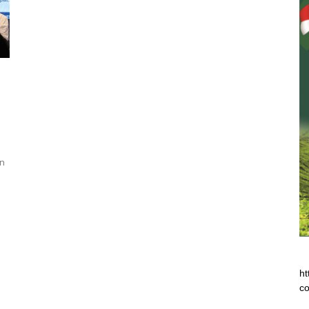
an
ht
co