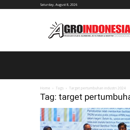
Saturday, August 8, 2026
AgroIndonesia
Home
Tags
Target pertumbuhan industri 2024
Tag: target pertumbuha