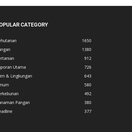
OPULAR CATEGORY
ehutanan
1650
angan
1380
rtanian
912
aporan Utama
726
lim & Lingkungan
643
mum
580
erkebunan
492
anaman Pangan
380
adline
377