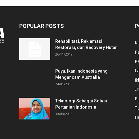
POPULAR POSTS
P
Rehabilitasi, Reklamasi,
K
Restorasi, dan Recovery Hutan
P
26/11/2019
Pe
L
Puyu, Ikan Indonesia yang
Mengancam Australia
Ik
24/01/2019
U
P
Teknologi Sebagai Solusi
Pertanian Indonesia
T
30/08/2018
He