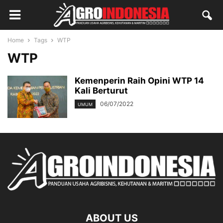
Home
Tags
WTP
WTP
Kemenperin Raih Opini WTP 14
Kali Berturut
06/07/2022
UMUM
ABOUT US