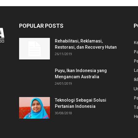
POPULAR POSTS
P
Rehabilitasi, Reklamasi,
K
Restorasi, dan Recovery Hutan
P
26/11/2019
Pe
L
Puyu, Ikan Indonesia yang
Mengancam Australia
Ik
24/01/2019
U
P
Teknologi Sebagai Solusi
Pertanian Indonesia
T
30/08/2018
He