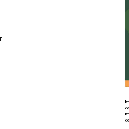
r
ht
co
ht
co