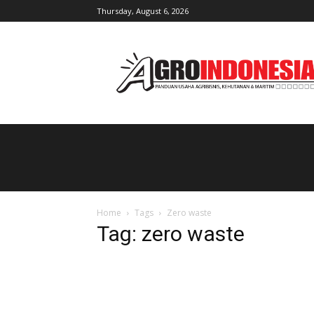
Thursday, August 6, 2026
AgroIndonesia
Home
Tags
Zero waste
Tag: zero waste