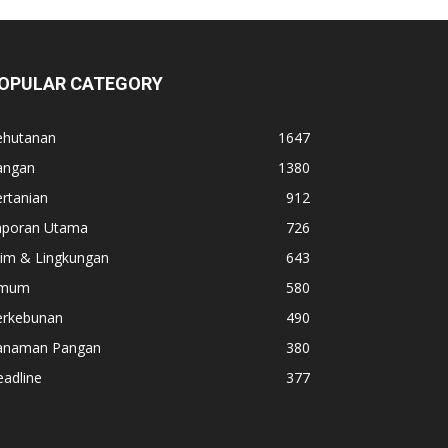
OPULAR CATEGORY
ehutanan
1647
angan
1380
rtanian
912
aporan Utama
726
lim & Lingkungan
643
mum
580
erkebunan
490
anaman Pangan
380
adline
377