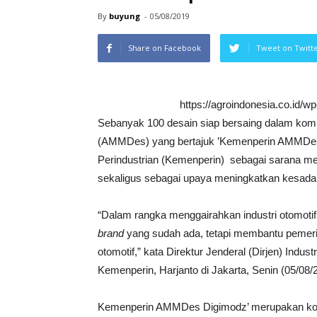
By
buyung
-
05/08/2019
Share on Facebook
Tweet on Twitt
https://agroindonesia.co.id/
Sebanyak 100 desain siap bersaing dalam kompe
(AMMDes) yang bertajuk ’Kemenperin AMMDes D
Perindustrian (Kemenperin) sebagai sarana
sekaligus sebagai upaya meningkatkan kesada
“Dalam rangka menggairahkan industri otomotif 
brand
yang sudah ada, tetapi membantu pemer
otomotif,” kata Direktur Jenderal (Dirjen) Indu
Kemenperin, Harjanto di Jakarta, Senin (05/08/
Kemenperin AMMDes Digimodz’ merupakan kompe