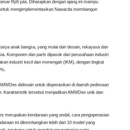
sebesar Rp5 juta. Diharapkan dengan ajang ini mampu
si untuk mengimplementasikan Nawacita membangun
ya anak bangsa, yang mulai dari desain, rekayasa dan
esia. Komponen dan
parts
dipasok dari perusahaan industri
an industri kecil dan menengah (IKM), dengan tingkat
0%.
AMMDes didesain untuk dioperasikan di daerah pedesaan
ur. Karakteristik tersebut menjadikan AMMDes unik dan
es merupakan kendaraan yang andal, cara pengoperasian
daraan ini dikembangkan lebih dari 10 model yang
rah, terutama untuk mendukung pertanian serta