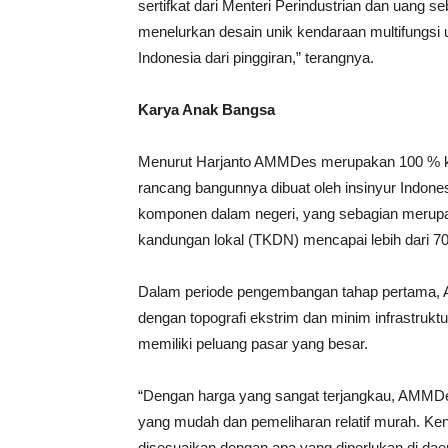
sertifkat dari Menteri Perindustrian dan uang 
menelurkan desain unik kendaraan multifung
Indonesia dari pinggiran,” terangnya.
Karya Anak Bangsa
Menurut Harjanto AMMDes merupakan 100 % kar
rancang bangunnya dibuat oleh insinyur Indon
komponen dalam negeri, yang sebagian merupak
kandungan lokal (TKDN) mencapai lebih dari 7
Dalam periode pengembangan tahap pertama, 
dengan topografi ekstrim dan minim infrastrukt
memiliki peluang pasar yang besar.
“Dengan harga yang sangat terjangkau, AMMD
yang mudah dan pemeliharan relatif murah. Ken
disesuaikan dengan apa yang diperlukan di dae