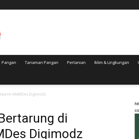
Pangan
Tanaman Pangan
Pertanian
Iklim & Lingkungan
menperin AMMDes Digimodz
ht
co
Bertarung di
MDes Digimodz