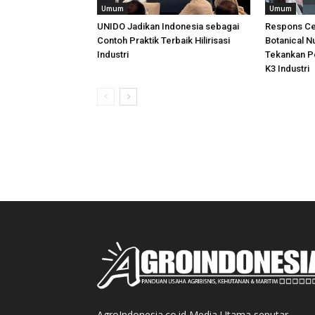
Umum
Umum
UNIDO Jadikan Indonesia sebagai
Respons Ce
Contoh Praktik Terbaik Hilirisasi
Botanical N
Industri
Tekankan P
K3 Industri
AgroIndonesia.co.id Media Utama seputar