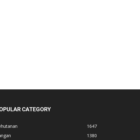
OPULAR CATEGORY
ehutanan
1647
angan
1380