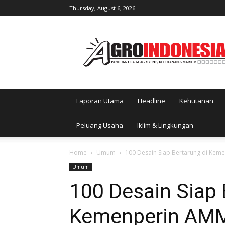
Thursday, August 6, 2026
AgroIndonesia
Laporan Utama
Headline
Kehutanan
Peluang Usaha
Iklim & Lingkungan
Home
Umum
100 Desain Siap Bertarung di Ke
Umum
100 Desain Siap 
Kemenperin AM