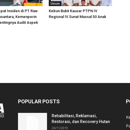
Umum
pat Insiden di PT Raw
Kebun Bukit Kausar PTPN IV
usantara, Kemenperin
Regional IV Sunat Massal 50 Anak
entingnya Audit Aspek
POPULAR POSTS
P
Rehabilitasi, Reklamasi,
K
Restorasi, dan Recovery Hutan
P
26/11/2019