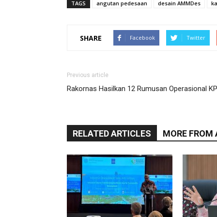
TAGS
angutan pedesaan
desain AMMDes
k
SHARE
Facebook
Twitter
Previous article
Rakornas Hasilkan 12 Rumusan Operasional K
RELATED ARTICLES
MORE FROM