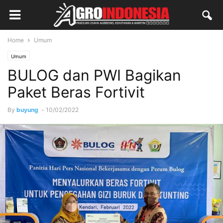
Home
Umum
Umum
BULOG dan PWI Bagikan
Paket Beras Fortivit
By
buyung
-
10/02/2022