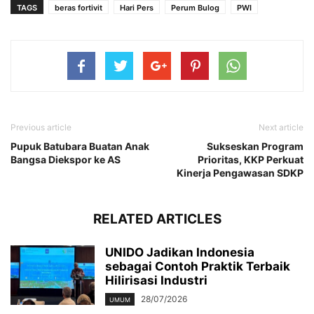
TAGS
beras fortivit
Hari Pers
Perum Bulog
PWI
Previous article
Next article
Pupuk Batubara Buatan Anak
Sukseskan Program
Bangsa Diekspor ke AS
Prioritas, KKP Perkuat
Kinerja Pengawasan SDKP
RELATED ARTICLES
UNIDO Jadikan Indonesia
sebagai Contoh Praktik Terbaik
Hilirisasi Industri
28/07/2026
UMUM