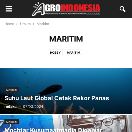
Home
Umum
Maritim
MARITIM
HOBBY
MARITIM
MARITIM
Suhu Laut Global Cetak Rekor Panas
redaksi
-
07/03/2024
MARITIM
Mochtar Kusumaatmadja Diganjar