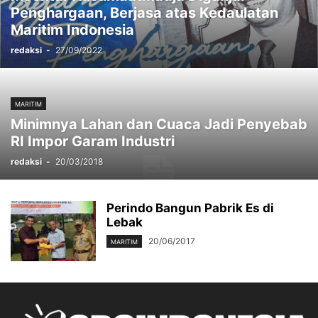
Penghargaan, Berjasa atas Kedaulatan
Maritim Indonesia
redaksi
-
27/09/2022
MARITIM
Minimnya Lahan dan Cuaca Jadi Penyebab
RI Impor Garam Industri
redaksi
-
20/03/2018
Perindo Bangun Pabrik Es di
Lebak
20/06/2017
MARITIM