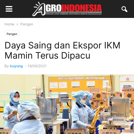
Home
Pangan
Pangan
Daya Saing dan Ekspor IKM
Mamin Terus Dipacu
By
buyung
-
19/06/2021