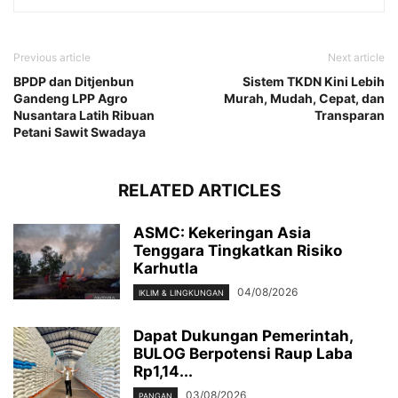
Previous article
Next article
BPDP dan Ditjenbun
Sistem TKDN Kini Lebih
Gandeng LPP Agro
Murah, Mudah, Cepat, dan
Nusantara Latih Ribuan
Transparan
Petani Sawit Swadaya
RELATED ARTICLES
ASMC: Kekeringan Asia
Tenggara Tingkatkan Risiko
Karhutla
04/08/2026
IKLIM & LINGKUNGAN
Dapat Dukungan Pemerintah,
BULOG Berpotensi Raup Laba
Rp1,14...
03/08/2026
PANGAN