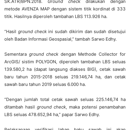
SK.ATR/BPN.2018.
Ground check
dilakukan dengan
metode AVENZA MAP dengan sistem titik kordinat di 333
titik. Hasilnya diperoleh tambahan LBS 113.926 ha.
“Hasil
ground check
ini sudah dikirim dan sudah disetujui
oleh Badan Informasi Geospasial,” tambah Sarwo Edhy.
Sementara
ground check
dengan Methode Collector for
ArcGIS/ sistim POLYGON, diperoleh tambahan LBS seluas
139.580,2 ha (dapat langsung diakses BIG), cetak sawah
baru tahun 2015-2018 seluas 219.146,74 ha, dan cetak
sawah baru tahun 2019 seluas 6.000 ha.
“Dengan jumlah total cetak sawah seluas 225.146,74 ha
ditambah hasil
ground check
, maka potensi penambahan
LBS seluas 478.652,94 ha,” papar Sarwo Edhy.
Pelaksanaan verifikasi lahan baku sawah ini akan