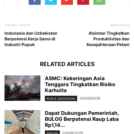
Previous article
Next article
Indonesia dan Uzbekistan
Alsintan Tingkatkan
Berpotensi Kerja Sama di
Produktivitas dan
Industri Pupuk
Kesejahteraan Petani
RELATED ARTICLES
ASMC: Kekeringan Asia
Tenggara Tingkatkan Risiko
Karhutla
04/08/2026
IKLIM & LINGKUNGAN
Dapat Dukungan Pemerintah,
BULOG Berpotensi Raup Laba
Rp1,14...
03/08/2026
PANGAN