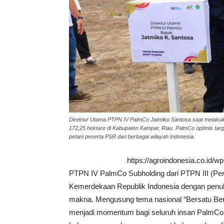
Direktur Utama PTPN IV PalmCo Jatmiko Santosa saat melakuk
172,25 hektare di Kabupaten Kampar, Riau. PalmCo optimis tar
petani peserta PSR dari berbagai wilayah Indonesia.
https://agroindonesia.co.id/
PTPN IV PalmCo Subholding dari PTPN III (Pe
Kemerdekaan Republik Indonesia dengan penuh
makna. Mengusung tema nasional “Bersatu Berda
menjadi momentum bagi seluruh insan PalmC