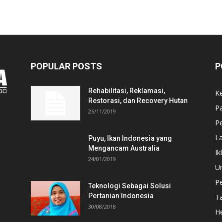
POPULAR POSTS
P
Rehabilitasi, Reklamasi,
K
Restorasi, dan Recovery Hutan
P
26/11/2019
Pe
L
Puyu, Ikan Indonesia yang
Mengancam Australia
Ik
24/01/2019
U
P
Teknologi Sebagai Solusi
Pertanian Indonesia
T
30/08/2018
He