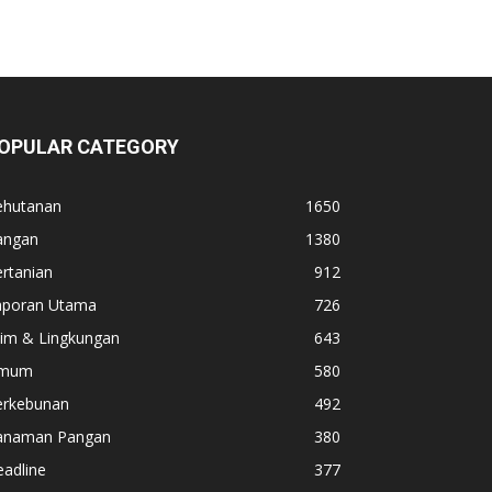
OPULAR CATEGORY
ehutanan
1650
angan
1380
rtanian
912
aporan Utama
726
lim & Lingkungan
643
mum
580
erkebunan
492
anaman Pangan
380
adline
377