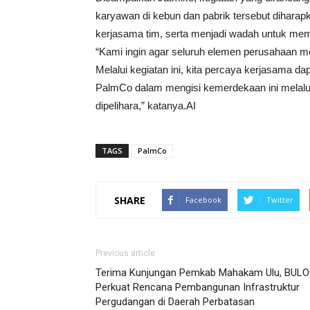
karyawan di kebun dan pabrik tersebut dihar
kerjasama tim, serta menjadi wadah untuk mempe
“Kami ingin agar seluruh elemen perusahaan
Melalui kegiatan ini, kita percaya kerjasama d
PalmCo dalam mengisi kemerdekaan ini melalui
dipelihara,” katanya.AI
TAGS
PalmCo
SHARE
Facebook
Twitter
Previous article
Terima Kunjungan Pemkab Mahakam Ulu, BUL
Perkuat Rencana Pembangunan Infrastruktur
Pergudangan di Daerah Perbatasan