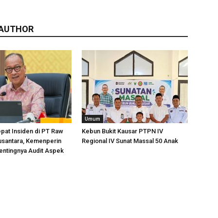
 AUTHOR
Umum
pat Insiden di PT Raw
Kebun Bukit Kausar PTPN IV
usantara, Kemenperin
Regional IV Sunat Massal 50 Anak
entingnya Audit Aspek