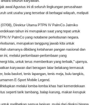
antara seluruh karyawan.
k awal Agustus ini di seluruh lingkungan perusahaan
luruh unit usaha yang tersebar di berbagai wilayah, meliputi
is (07/08), Direktur Utama PTPN IV PalmCo Jatmiko
dekaan tahun ini merupakan saat yang tepat untuk
 PTPN IV PalmCo yang notabene perkebunan negara.
perkebunan, merupakan tanggung jawab kita untuk
itah utamanya dibidang ketahanan pangan nasional dan
ini, melalui perlombaan-perlombaan yang
ergi kita, untuk terus memberikan yang terbaik,” ujarnya.
batkan karyawan dari beragam latar belakang termasuk
, bola basket, tenis lapangan, tenis meja, bulu tangkis,
ga turnamen E-Sport Mobile Legend.
 dihidupkan melalui lomba-lomba khas hari kemerdekaan
stus seperti tarik tambang, balap karung, makan kerupuk
untuk melibatkan semua lapisan, mulai dari direksi hingga