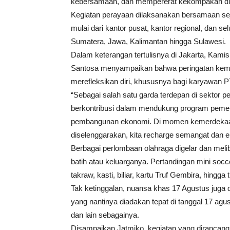
kebersamaan, dan mempererat kekompakan di 
Kegiatan perayaan dilaksanakan bersamaan seja
mulai dari kantor pusat, kantor regional, dan se
Sumatera, Jawa, Kalimantan hingga Sulawesi.
Dalam keterangan tertulisnya di Jakarta, Kam
Santosa menyampaikan bahwa peringatan kemer
merefleksikan diri, khususnya bagi karyawan
“Sebagai salah satu garda terdepan di sektor 
berkontribusi dalam mendukung program pemer
pembangunan ekonomi. Di momen kemerdekaan 
diselenggarakan, kita recharge semangat dan en
Berbagai perlombaan olahraga digelar dan meli
batih atau keluarganya. Pertandingan mini soccer
takraw, kasti, biliar, kartu Truf Gembira, hing
Tak ketinggalan, nuansa khas 17 Agustus juga
yang nantinya diadakan tepat di tanggal 17 agu
dan lain sebagainya.
Disampaikan Jatmiko, kegiatan yang dirancang 