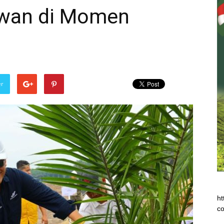
wan di Momen
er
ht
co