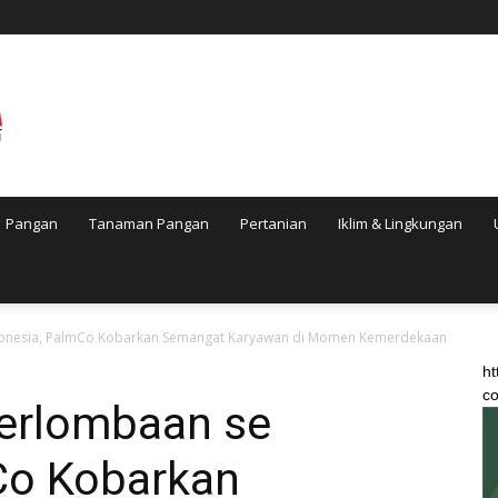
Pangan
Tanaman Pangan
Pertanian
Iklim & Lingkungan
donesia, PalmCo Kobarkan Semangat Karyawan di Momen Kemerdekaan
ht
co
Perlombaan se
Co Kobarkan