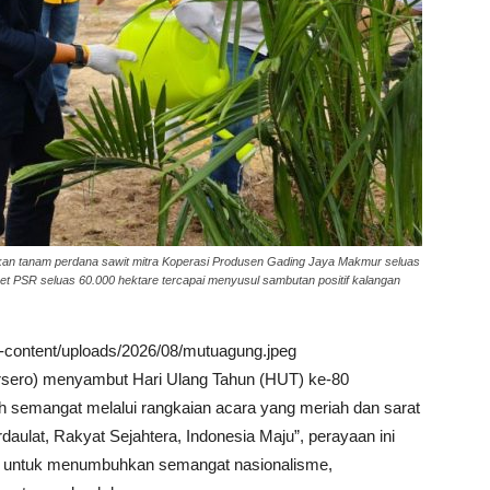
an tanam perdana sawit mitra Koperasi Produsen Gading Jaya Makmur seluas
get PSR seluas 60.000 hektare tercapai menyusul sambutan positif kalangan
wp-content/uploads/2026/08/mutuagung.jpeg
rsero) menyambut Hari Ulang Tahun (HUT) ke-80
 semangat melalui rangkaian acara yang meriah dan sarat
ulat, Rakyat Sejahtera, Indonesia Maju”, perayaan ini
o untuk menumbuhkan semangat nasionalisme,