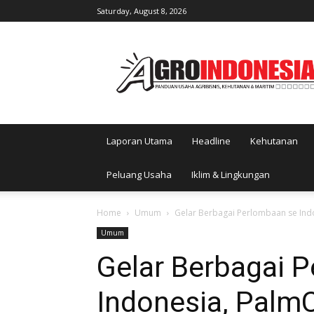
Saturday, August 8, 2026
AgroIndonesia
Laporan Utama
Headline
Kehutanan
Peluang Usaha
Iklim & Lingkungan
Home
Umum
Gelar Berbagai Perlombaan se In
Umum
Gelar Berbagai 
Indonesia, Palm