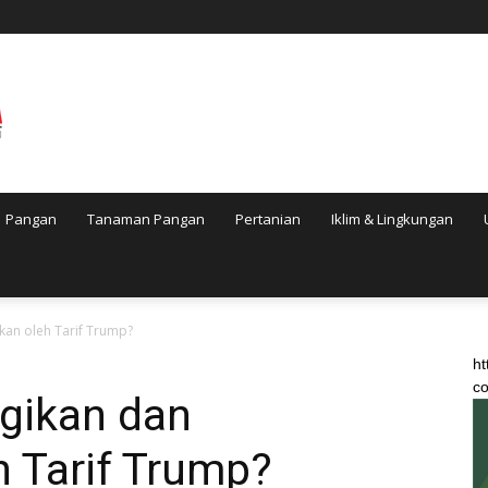
Pangan
Tanaman Pangan
Pertanian
Iklim & Lingkungan
kan oleh Tarif Trump?
ht
co
ugikan dan
 Tarif Trump?