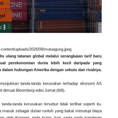
wp-content/uploads/2026/08/mutuagung.jpeg
 ulang tatanan global melalui serangkaian tarif baru
at perekonomian dunia lebih kecil daripada yang
u dalam hubungan Amerika dengan sekutu dan rivalnya.
 menunjukkan tanda-tanda kerusakan terhadap ekonomi AS
rti dimuat
Bloomberg
edisi Jumat (8/8).
da-tanda kerusakan tersebut tidak terlihat seperti itu.
bea masuk sebagai durian runtuh yang bakal menutupi biaya
jang oleh Kongres pada bulan Juni, serta pada komitmen