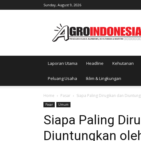
Sunday, August 9, 2026
AgroIndonesia
Laporan Utama
Headline
Kehutanan
Peluang Usaha
Iklim & Lingkungan
Home
Pasar
Siapa Paling Dirugikan dan Diuntung
Pasar
Umum
Siapa Paling Dir
Diuntungkan oleh