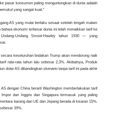
ke pasar konsumen paling menguntungkan di dunia adalah
 pemukul yang sangat kuat.”
agang AS yang mulai berlaku sesaat setelah tengah malam
ahwa ekonomi terbesar dunia ini telah menaikkan tarif ke
jak Undang-Undang Smoot-Hawley tahun 1930 — yang
sar.
, secara keseluruhan tindakan Trump akan mendorong naik
 tarif rata-rata tahun lalu sebesar 2,3%. Akibatnya, Produk
un dolar AS dibandingkan skenario tanpa tarif ini pada akhir
 AS dengan China berarti Washington memberlakukan tarif
 Impor dari Inggris dan Singapura termasuk yang paling
mentara barang dari UE dan Jepang berada di kisaran 15%.
t sebesar 39%.