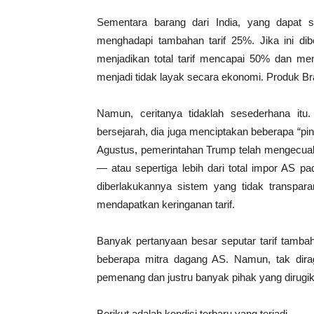
Sementara barang dari India, yang dapat 
menghadapi tambahan tarif 25%. Jika ini d
menjadikan total tarif mencapai 50% dan mem
menjadi tidak layak secara ekonomi. Produk Bra
Namun, ceritanya tidaklah sesederhana it
bersejarah, dia juga menciptakan beberapa “pint
Agustus, pemerintahan Trump telah mengecualikan
— atau sepertiga lebih dari total impor AS p
diberlakukannya sistem yang tidak transpar
mendapatkan keringanan tarif.
Banyak pertanyaan besar seputar tarif tamb
beberapa mitra dagang AS. Namun, tak dirag
pemenang dan justru banyak pihak yang dirugi
Berikut adalah kondisi terbaru yang terjadi.