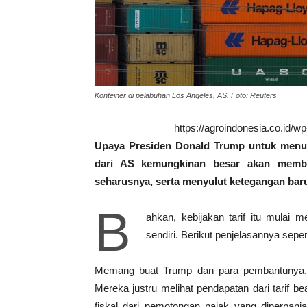
Konteiner di pelabuhan Los Angeles, AS. Foto: Reuters
https://agroindonesia.co.id/
Upaya Presiden Donald Trump untuk menulis
dari AS kemungkinan besar akan membu
seharusnya, serta menyulut ketegangan bar
B
ahkan, kebijakan tarif itu mulai
sendiri. Berikut penjelasannya sepe
Memang buat Trump dan para pembantunya, tan
Mereka justru melihat pendapatan dari tarif 
fiskal dari pemotongan pajak yang diperpan