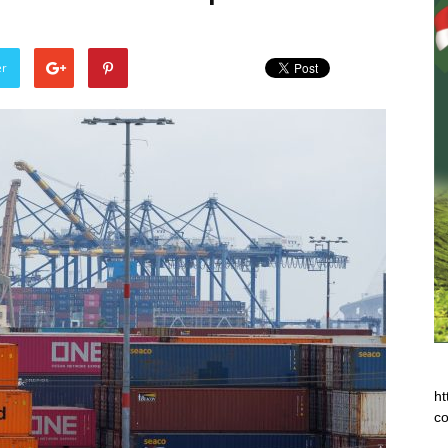
er
ht
co