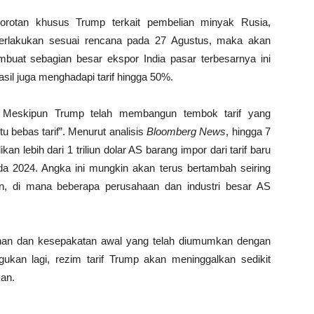
sorotan khusus Trump terkait pembelian minyak Rusia,
iberlakukan sesuai rencana pada 27 Agustus, maka akan
buat sebagian besar ekspor India pasar terbesarnya ini
sil juga menghadapi tarif hingga 50%.
u. Meskipun Trump telah membangun tembok tarif yang
u bebas tarif”. Menurut analisis
Bloomberg News
, hingga 7
 lebih dari 1 triliun dolar AS barang impor dari tarif baru
ada 2024. Angka ini mungkin akan terus bertambah seiring
an, di mana beberapa perusahaan dan industri besar AS
ahan dan kesepakatan awal yang telah diumumkan dengan
ukan lagi, rezim tarif Trump akan meninggalkan sedikit
kan.