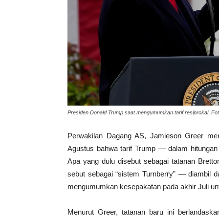
Presiden Donald Trump saat mengumumkan tarif resiprokal. Fo
Perwakilan Dagang AS, Jamieson Greer meny
Agustus bahwa tarif Trump — dalam hitungan
Apa yang dulu disebut sebagai tatanan Brett
sebut sebagai “sistem Turnberry” — diambil d
mengumumkan kesepakatan pada akhir Juli un
Menurut Greer, tatanan baru ini berlandask