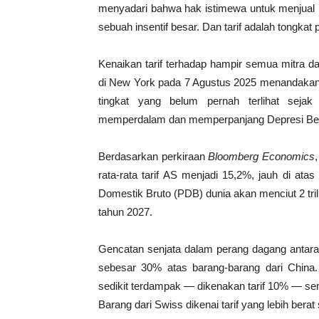
menyadari bahwa hak istimewa untuk menjual 
sebuah insentif besar. Dan tarif adalah tongkat
Kenaikan tarif terhadap hampir semua mitra d
di New York pada 7 Agustus 2025 menandakan b
tingkat yang belum pernah terlihat se
memperdalam dan memperpanjang Depresi Be
Berdasarkan perkiraan
Bloomberg Economics
rata-rata tarif AS menjadi 15,2%, jauh di atas
Domestik Bruto (PDB) dunia akan menciut 2 trili
tahun 2027.
Gencatan senjata dalam perang dagang antara
sebesar 30% atas barang-barang dari China.
sedikit terdampak — dikenakan tarif 10% — se
Barang dari Swiss dikenai tarif yang lebih bera