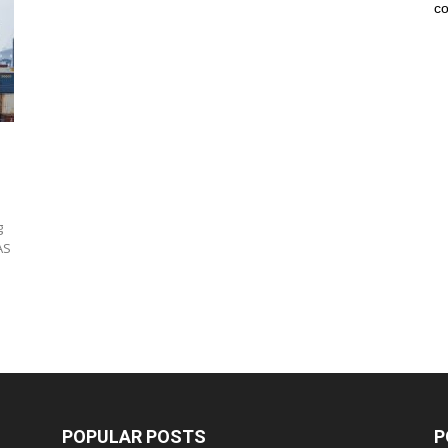
co
g
AS
POPULAR POSTS
P