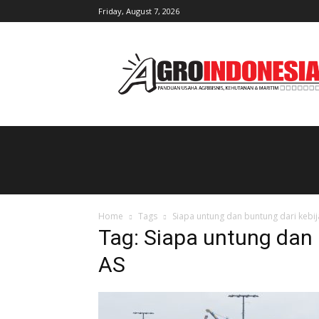
Friday, August 7, 2026
AgroIndonesia
Home
Tags
Siapa untung dan buntung dari kebija
Tag: Siapa untung dan 
AS