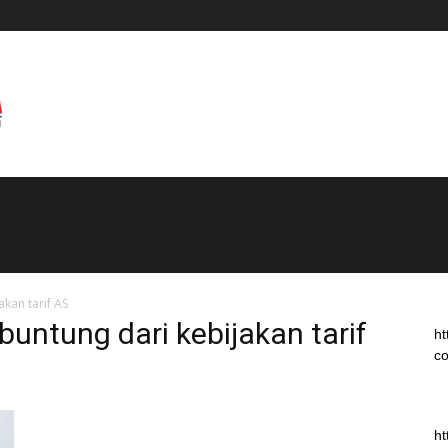
kan tarif AS
buntung dari kebijakan tarif
ht
co
ht