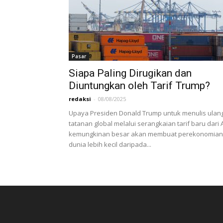
Pasar
Siapa Paling Dirugikan dan
Diuntungkan oleh Tarif Trump?
redaksi
-
08/08/2025
Upaya Presiden Donald Trump untuk menulis ulan
tatanan global melalui serangkaian tarif baru dari 
kemungkinan besar akan membuat perekonomian
dunia lebih kecil daripada...