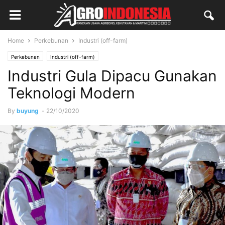
Home
Perkebunan
Industri (off-farm)
Perkebunan
Industri (off-farm)
Industri Gula Dipacu Gunakan
Teknologi Modern
By
buyung
-
22/10/2020