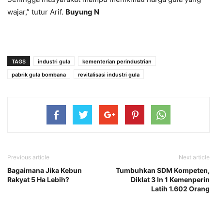
wajar,” tutur Arif.
Buyung N
TAGS
industri gula
kementerian perindustrian
pabrik gula bombana
revitalisasi industri gula
Previous article
Next article
Bagaimana Jika Kebun
Tumbuhkan SDM Kompeten,
Rakyat 5 Ha Lebih?
Diklat 3 In 1 Kemenperin
Latih 1.602 Orang