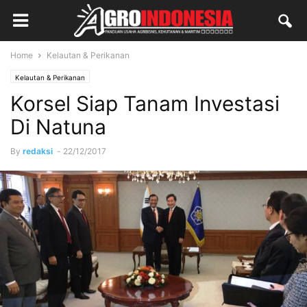
Home
Kelautan & Perikanan
Kelautan & Perikanan
Korsel Siap Tanam Investasi
Di Natuna
By
redaksi
-
22/12/2017