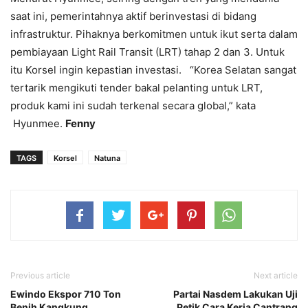
saat ini, pemerintahnya aktif berinvestasi di bidang
infrastruktur. Pihaknya berkomitmen untuk ikut serta dalam
pembiayaan Light Rail Transit (LRT) tahap 2 dan 3. Untuk
itu Korsel ingin kepastian investasi. “Korea Selatan sangat
tertarik mengikuti tender bakal pelanting untuk LRT,
produk kami ini sudah terkenal secara global,” kata
Hyunmee.
Fenny
TAGS
Korsel
Natuna
Previous article
Next article
Ewindo Ekspor 710 Ton
Partai Nasdem Lakukan Uji
Benih Kangkung
Petik Cara Kerja Cantrang