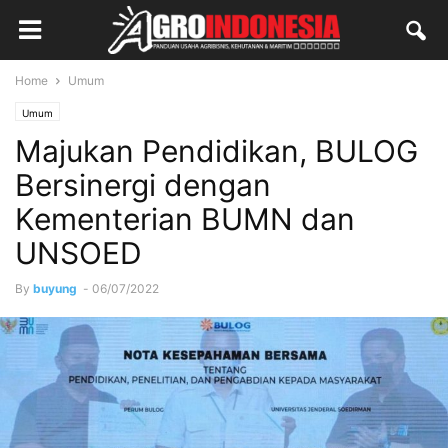
Home
Umum
Umum
Majukan Pendidikan, BULOG
Bersinergi dengan
Kementerian BUMN dan
UNSOED
By
buyung
-
06/07/2022