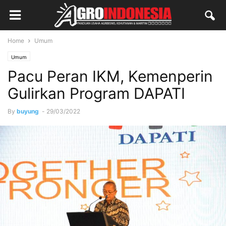
Home
Umum
Umum
Pacu Peran IKM, Kemenperin
Gulirkan Program DAPATI
By
buyung
-
29/03/2022