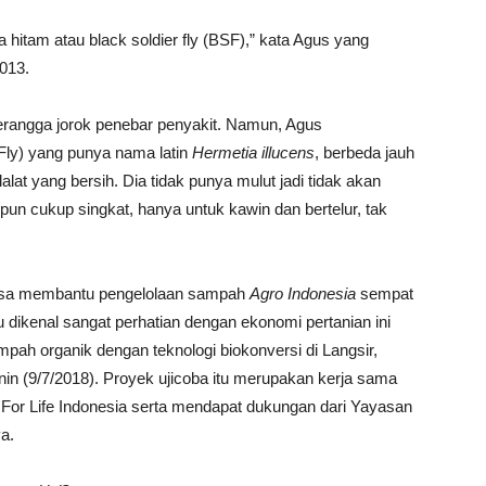
a hitam atau black soldier fly (BSF),” kata Agus yang
2013.
erangga jorok penebar penyakit. Namun, Agus
 Fly) yang punya nama latin
Hermetia illucens
, berbeda jauh
 lalat yang bersih. Dia tidak punya mulut jadi tidak akan
un cukup singkat, hanya untuk kawin dan bertelur, tak
bisa membantu pengelolaan sampah
Agro Indonesia
sempat
 dikenal sangat perhatian dengan ekonomi pertanian ini
pah organik dengan teknologi biokonversi di Langsir,
in (9/7/2018). Proyek ujicoba itu merupakan kerja sama
 For Life Indonesia serta mendapat dukungan dari Yayasan
a.