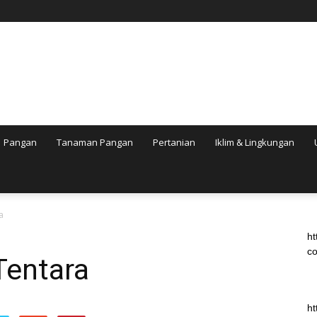
Pangan
Tanaman Pangan
Pertanian
Iklim & Lingkungan
a
ht
co
Tentara
ht