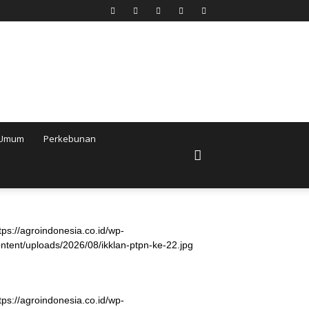
Umum
Perkebunan
tps://agroindonesia.co.id/wp-
ntent/uploads/2026/08/ikklan-ptpn-ke-22.jpg
tps://agroindonesia.co.id/wp-