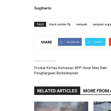
Sugiharto
TAGS
black soldier fly
sampah
sampah orga
SHARE
Facebook
Twitter
Previous article
Produk Kertas Kemasan APP-Sinar Mas Raih
Penghargaan Berkelanjutan
RELATED ARTICLES
MORE FROM