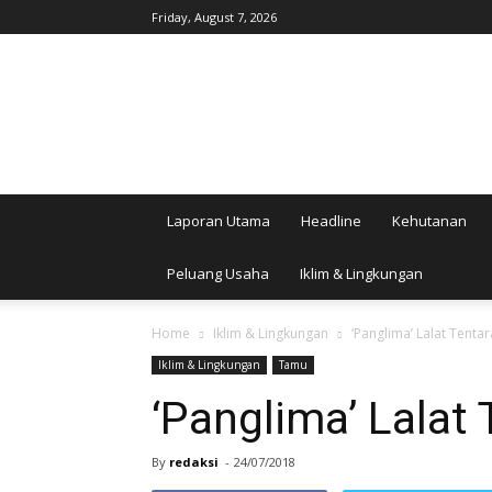
Friday, August 7, 2026
AgroIndonesia
Laporan Utama
Headline
Kehutanan
Peluang Usaha
Iklim & Lingkungan
Home
Iklim & Lingkungan
‘Panglima’ Lalat Tentar
Iklim & Lingkungan
Tamu
‘Panglima’ Lalat 
By
redaksi
-
24/07/2018