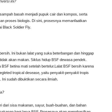
versi ini?
i sampah basah menjadi pupuk cair dan kompos, serta
an proses biologis. Di sini, prosesnya memanfaatkan
 Black Soldier Fly.
ang bersih. Ini bukan lalat yang suka beterbangan dan hinggap
dia tidak akan makan. Siklus hidup BSF dewasa pendek.
BSF betina mati setelah bertelur.Lalat BSF bersih karena
leted tropical desease, yaitu penyakit-penyakit tropis
. Ini sudah dibuktikan secara ilmiah.
ja?
ri dari sisa makanan, sayur, buah-buahan, dan bahan
i makanan bagi larva BSF. Prosesnya akan menghasilkan