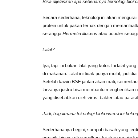
Bisa dijelaskan apa sebenarnya teknologi biokon
Secara sederhana, teknologi ini akan mengura
protein untuk pakan ternak dengan memanfaatk
serangga
Hermetia illucens
atau populer sebagai
Lalat?
Iya, tapi ini bukan lalat yang kotor. Ini lalat y
di makanan. Lalat ini tidak punya mulut, jadi 
Setelah kawin BSF jantan akan mati, sementara 
larvanya justru bisa membantu menghentikan neg
yang disebabkan oleh virus, bakteri atau parasit
Jadi, bagaimana teknologi biokonversi ini beker
Sederhananya begini, sampah basah yang terdi
organik lainnya dikumpulkan. Ini akan menjad