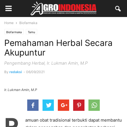
Home
Biofarmaka
Biofarmaka
Tamu
Pemahaman Herbal Secara
Akupuntur
Pengembang Herbal, Ir. Lukman Amin, M.P
By
redaksi
-
06/09/2021
Ir. Lukman Amin, M.P
R
amuan obat tradisional terbukti dapat membantu