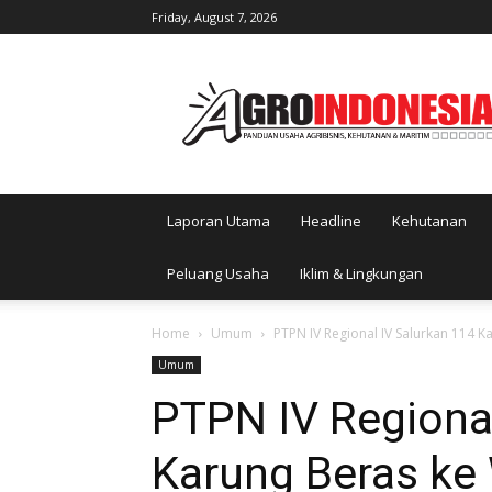
Friday, August 7, 2026
AgroIndonesia
Laporan Utama
Headline
Kehutanan
Peluang Usaha
Iklim & Lingkungan
Home
Umum
PTPN IV Regional IV Salurkan 114 
Umum
PTPN IV Regional
Karung Beras ke