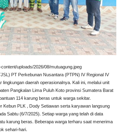
wp-content/uploads/2026/08/mutuagung.jpeg
TJSL) PT Perkebunan Nusantara (PTPN) IV Regional IV
ingkungan daerah operasionalnya. Kali ini, melalui unit
aten Pangkalan Lima Puluh Koto provinsi Sumatera Barat
ntuan 114 karung beras untuk warga sekitar.
jer Kebun PLK , Dody Setiawan serta karyawan langsung
a Sabtu (6/7/2025). Setiap warga yang telah di data
atu karung beras. Beberapa warga terharu saat menerima
 sehari-hari.