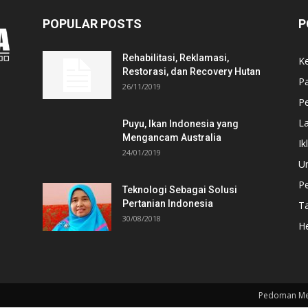
POPULAR POSTS
P
Rehabilitasi, Reklamasi,
K
Restorasi, dan Recovery Hutan
P
26/11/2019
Pe
L
Puyu, Ikan Indonesia yang
Mengancam Australia
Ik
24/01/2019
U
P
Teknologi Sebagai Solusi
Pertanian Indonesia
T
30/08/2018
He
Pedoman Me