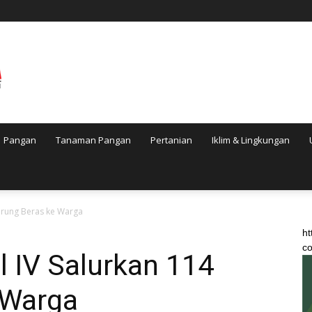
Pangan
Tanaman Pangan
Pertanian
Iklim & Lingkungan
Karung Beras ke Warga
ht
co
 IV Salurkan 114
 Warga