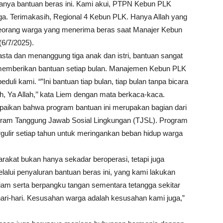
danya bantuan beras ini. Kami akui, PTPN Kebun PLK
ga. Terimakasih, Regional 4 Kebun PLK. Hanya Allah yang
 seorang warga yang menerima beras saat Manajer Kebun
(6/7/2025).
ta dan menanggung tiga anak dan istri, bantuan sangat
K memberikan bantuan setiap bulan. Manajemen Kebun PLK
eduli kami. “”Ini bantuan tiap bulan, tiap bulan tanpa bicara
ah, Ya Allah,’’ kata Liem dengan mata berkaca-kaca.
ikan bahwa program bantuan ini merupakan bagian dari
ram Tanggung Jawab Sosial Lingkungan (TJSL). Program
gulir setiap tahun untuk meringankan beban hidup warga
rakat bukan hanya sekadar beroperasi, tetapi juga
lui penyaluran bantuan beras ini, yang kami lakukan
diam serta berpangku tangan sementara tetangga sekitar
ri-hari. Kesusahan warga adalah kesusahan kami juga,”