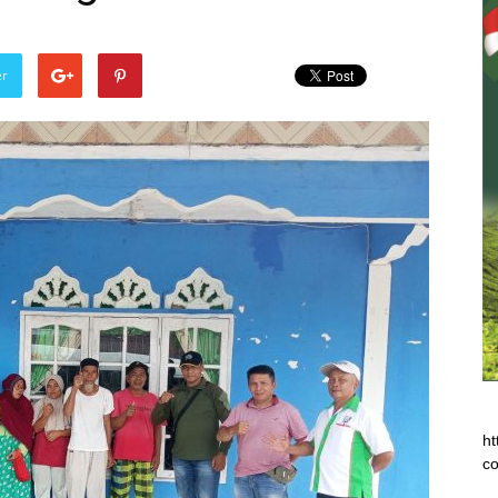
er
ht
co