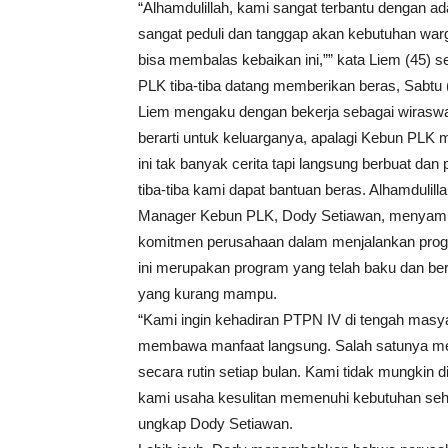
“Alhamdulillah, kami sangat terbantu dengan a
sangat peduli dan tanggap akan kebutuhan war
bisa membalas kebaikan ini,”” kata Liem (45)
PLK tiba-tiba datang memberikan beras, Sabtu 
Liem mengaku dengan bekerja sebagai wiraswas
berarti untuk keluarganya, apalagi Kebun PL
ini tak banyak cerita tapi langsung berbuat dan p
tiba-tiba kami dapat bantuan beras. Alhamdulill
Manager Kebun PLK, Dody Setiawan, menyampa
komitmen perusahaan dalam menjalankan prog
ini merupakan program yang telah baku dan ber
yang kurang mampu.
“Kami ingin kehadiran PTPN IV di tengah masya
membawa manfaat langsung. Salah satunya mela
secara rutin setiap bulan. Kami tidak mungkin 
kami usaha kesulitan memenuhi kebutuhan seha
ungkap Dody Setiawan.