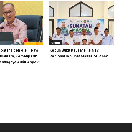
Umum
pat Insiden di PT Raw
Kebun Bukit Kausar PTPN IV
usantara, Kemenperin
Regional IV Sunat Massal 50 Anak
entingnya Audit Aspek