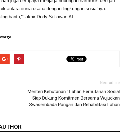
haan juga berupaya menjaga hubungan harmonis dengan
baik antara dunia usaha dengan lingkungan sosialnya.
saling bantu,”” akhir Dody Setiawan.AI
warga
Next article
Menteri Kehutanan : Lahan Perhutanan Sosial
Siap Dukung Komitmen Bersama Wujudkan
Swasembada Pangan dan Rehabilitasi Lahan
 AUTHOR