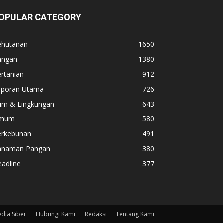
OPULAR CATEGORY
ehutanan
1650
angan
1380
rtanian
912
aporan Utama
726
lim & Lingkungan
643
mum
580
erkebunan
491
anaman Pangan
380
adline
377
dia Siber
Hubungi Kami
Redaksi
Tentang Kami