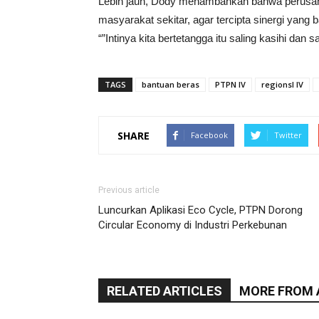
Lebih jauh, Dody menambahkan bahwa perusa
masyarakat sekitar, agar tercipta sinergi yang 
“”Intinya kita bertetangga itu saling kasihi dan 
TAGS
bantuan beras
PTPN IV
regionsl IV
SHARE
Facebook
Twitter
Previous article
Luncurkan Aplikasi Eco Cycle, PTPN Dorong
Circular Economy di Industri Perkebunan
RELATED ARTICLES
MORE FROM