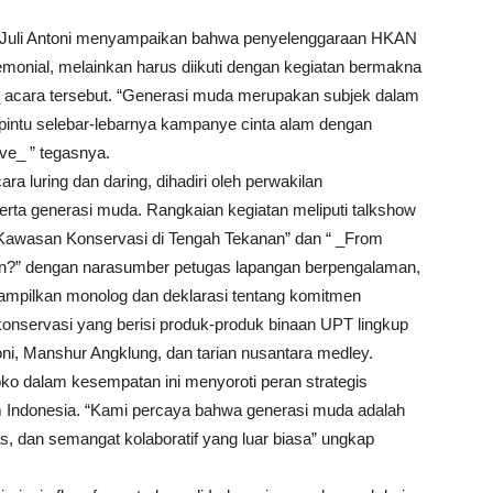
 Juli Antoni menyampaikan bahwa penyelenggaraan HKAN
eremonial, melainkan harus diikuti dengan kegiatan bermakna
t_ acara tersebut. “Generasi muda merupakan subjek dalam
ntu selebar-lebarnya kampanye cinta alam dengan
ve_ ” tegasnya.
 luring dan daring, dihadiri oleh perwakilan
serta generasi muda. Rangkaian kegiatan meliputi talkshow
Kawasan Konservasi di Tengah Tekanan” dan “ _From
an?” dengan narasumber petugas lapangan berpengalaman,
ditampilkan monolog dan deklarasi tentang komitmen
onservasi yang berisi produk-produk binaan UPT lingkup
ni, Manshur Angklung, dan tarian nusantara medley.
o dalam kesempatan ini menyoroti peran strategis
m Indonesia. “Kami percaya bahwa generasi muda adalah
as, dan semangat kolaboratif yang luar biasa” ungkap