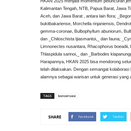
HKAN 2025 menjadi momentum peluncuran jenis-j
Kalimantan Tengah, NTB, Papua Barat, Jawa Tim
Aceh, dan Jawa Barat , antara lain flora; _Beg
bukitbakariense, Morchella rinjaniensis, Den
gemma-coronae, Bulbophyllum abuniorum, Bul
dan _Chiloschista tjiasmantoi,_ dan fauna; _
Limnonectes nusantara, Rhacophorus boeadii, 
Thlaspidula sarinoi,_ dan _Barbodes klapanung
Harapannya, HKAN 2025 bisa mendorong selur
telah dilaksakan. Dengan semangat kolaborasi 
alamnya sebagai warisan untuk generasi yang 
TAGS
konservasi
SHARE
Facebook
Twitter