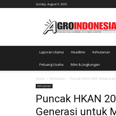
Sunday, August 9, 2026
AgroIndonesia
Laporan Utama
Headline
Kehutanan
Peluang Usaha
Iklim & Lingkungan
Home
Kehutanan
Puncak HKAN 2025, Kolaborasi
Kehutanan
Puncak HKAN 202
Generasi untuk 