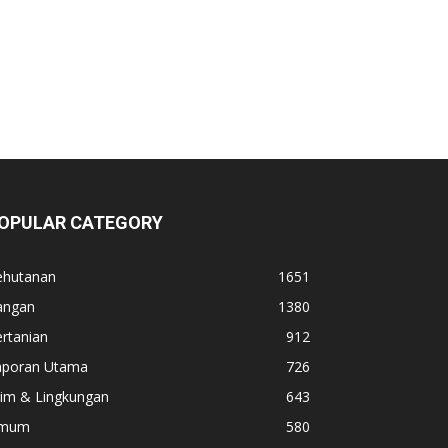
OPULAR CATEGORY
ehutanan
1651
angan
1380
rtanian
912
aporan Utama
726
lim & Lingkungan
643
mum
580