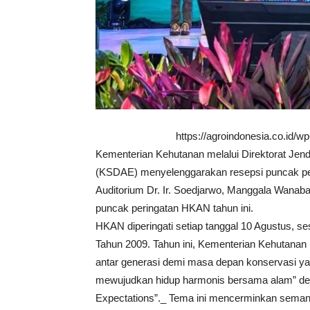
https://agroindonesia.co.id/
Kementerian Kehutanan melalui Direktorat Je
(KSDAE) menyelenggarakan resepsi puncak per
Auditorium Dr. Ir. Soedjarwo, Manggala Wanaba
puncak peringatan HKAN tahun ini.
HKAN diperingati setiap tanggal 10 Agustus, s
Tahun 2009. Tahun ini, Kementerian Kehutana
antar generasi demi masa depan konservasi yan
mewujudkan hidup harmonis bersama alam” deng
Expectations”._ Tema ini mencerminkan semang