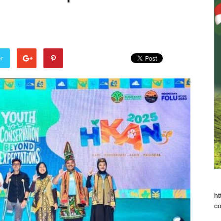
er
ht
co