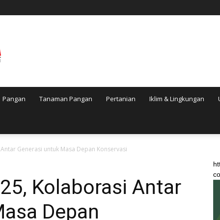
Pangan
Tanaman Pangan
Pertanian
Iklim & Lingkungan
 Antar Generasi untuk Masa Depan Konservasi
ht
co
5, Kolaborasi Antar
Masa Depan