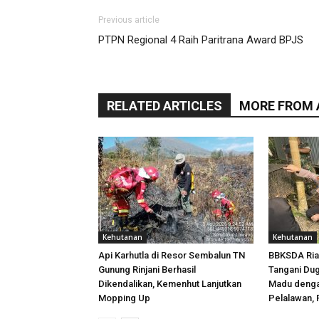
Previous article
PTPN Regional 4 Raih Paritrana Award BPJS
RELATED ARTICLES
MORE FROM
Kehutanan
Kehutanan
Api Karhutla di Resor Sembalun TN
BBKSDA Ria
Gunung Rinjani Berhasil
Tangani Dug
Dikendalikan, Kemenhut Lanjutkan
Madu denga
Mopping Up
Pelalawan, 