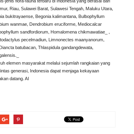
enis flora-fauna terbaru di Indonesia yang berasal dari
ur, Riau, Sulawei Barat, Sulawesi Tengah, Maluku Utara,
onia bukitrayaense, Begonia kalimantana, Bulbophyllum
drobium wanmae, Dendrobium eruciforme, Mediocalcar
bophyllum sandfordiorum, Homalomena chikmawatiae_ ,
Cyrtodactylus pecelmadiun, Limnonectes maanyanorum,
Diancta batubacan, Thlaspidula gandangdewata,
galensis._
uh elemen masyarakat melalui sejumlah rangkaian yang
lintas generasi, Indonesia dapat menjaga kekayaan
akan datang. AI