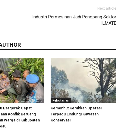
Next article
Industri Permesinan Jadi Penopang Sektor
ILMATE
 AUTHOR
Kehutanan
u Bergerak Cepat
Kemenhut Kerahkan Operasi
aan Konflik Beruang
Terpadu Lindungi Kawasan
n Warga di Kabupaten
Konservasi
Riau