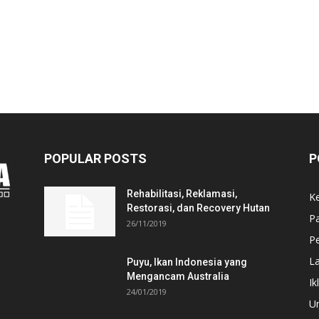
POPULAR POSTS
P
Rehabilitasi, Reklamasi,
K
Restorasi, dan Recovery Hutan
P
26/11/2019
Pe
L
Puyu, Ikan Indonesia yang
Mengancam Australia
Ik
24/01/2019
U