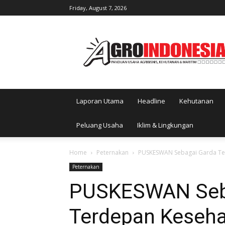
Friday, August 7, 2026
AgroIndonesia
Laporan Utama
Headline
Kehutanan
Peluang Usaha
Iklim & Lingkungan
Home
Peternakan
PUSKESWAN Sebagai Garda Te
Peternakan
PUSKESWAN Seb
Terdepan Keseh