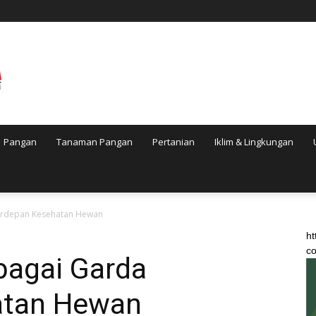
Pangan
Tanaman Pangan
Pertanian
Iklim & Lingkungan
rdepan Kesehatan Hewan
ht
co
agai Garda
atan Hewan