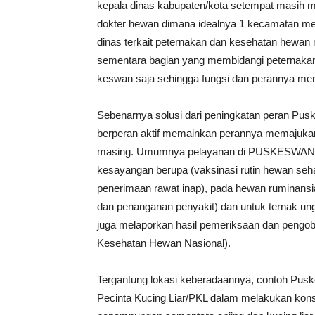
kepala dinas kabupaten/kota setempat masih 
dokter hewan dimana idealnya 1 kecamatan memi
dinas terkait peternakan dan kesehatan hewa
sementara bagian yang membidangi peternaka
keswan saja sehingga fungsi dan perannya menja
Sebenarnya solusi dari peningkatan peran Puske
berperan aktif memainkan perannya memajuka
masing. Umumnya pelayanan di PUSKESWAN mel
kesayangan berupa (vaksinasi rutin hewan sehat
penerimaan rawat inap), pada hewan ruminansi
dan penanganan penyakit) dan untuk ternak ungg
juga melaporkan hasil pemeriksaan dan pengoba
Kesehatan Hewan Nasional).
Tergantung lokasi keberadaannya, contoh Pusk
Pecinta Kucing Liar/PKL dalam melakukan konsul