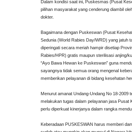
Dalam kondisi saat ini, Puskesmas (Pusat Ke
pilihan masyarakat yang cenderung diambil ol
dokter.
Bagaimana dengan Puskeswan (Pusat Kesehata
Sedunia (World Rabies Day/WRD) yang jatuh ta
diperingati secara meriah hampir disetiap Pr
Rabies/HPR) gratis maupun sterilisasi anjing
“Ayo Bawa Hewan ke Puskeswan” guna menduku
sayangnya tidak semua orang mengenal kebe
memberikan pelayanan di bidang kesehatan he
Menurut amanat Undang-Undang No 18-2009 t
melakukan tugas dalam pelayanan jasa Pusat 
perlu diperkuat kinerjanya dalam rangka men
Keberadaan PUSKESWAN harus memberi dampa
sudah atau mungkin akan muncul di Negara kita.