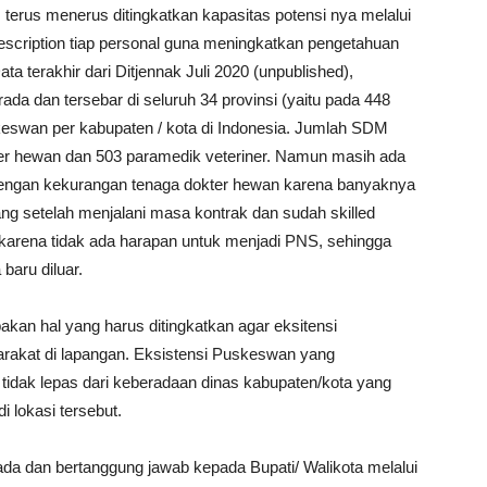
us menerus ditingkatkan kapasitas potensi nya melalui
 description tiap personal guna meningkatkan pengetahuan
a terakhir dari Ditjennak Juli 2020 (unpublished),
da dan tersebar di seluruh 34 provinsi (yaitu pada 448
keswan per kabupaten / kota di Indonesia. Jumlah SDM
er hewan dan 503 paramedik veteriner. Namun masih ada
engan kekurangan tenaga dokter hewan karena banyaknya
ng setelah menjalani masa kontrak dan sudah skilled
karena tidak ada harapan untuk menjadi PNS, sehingga
baru diluar.
kan hal yang harus ditingkatkan agar eksitensi
arakat di lapangan. Eksistensi Puskeswan yang
 tidak lepas dari keberadaan dinas kabupaten/kota yang
 lokasi tersebut.
da dan bertanggung jawab kepada Bupati/ Walikota melalui