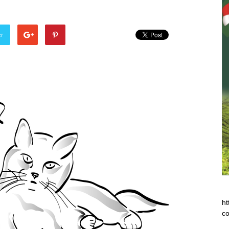
er
ht
co