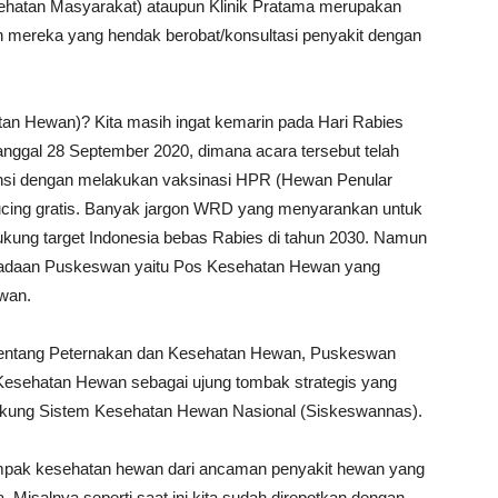
sehatan Masyarakat) ataupun Klinik Pratama merupakan
eh mereka yang hendak berobat/konsultasi penyakit dengan
n Hewan)? Kita masih ingat kemarin pada Hari Rabies
nggal 28 September 2020, dimana acara tersebut telah
ovinsi dengan melakukan vaksinasi HPR (Hewan Penular
/kucing gratis. Banyak jargon WRD yang menyarankan untuk
ng target Indonesia bebas Rabies di tahun 2030. Namun
radaan Puskeswan yaitu Pos Kesehatan Hewan yang
wan.
entang Peternakan dan Kesehatan Hewan, Puskeswan
Kesehatan Hewan sebagai ujung tombak strategis yang
dukung Sistem Kesehatan Hewan Nasional (Siskeswannas).
k kesehatan hewan dari ancaman penyakit hewan yang
 Misalnya seperti saat ini kita sudah direpotkan dengan