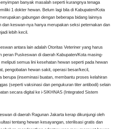
menyimpan banyak masalah seperti kurangnya tenaga
liki 1 dokter hewan. Belum lagi bila di Kabupaten/Kota
n merupakan gabungan dengan beberapa bidang lainnya
n dan keswan-nya hanya merupakan seksi peternakan dan
di lebih kecil.
swan antara lain adalah Otoritas Veteriner yang harus
n peran Puskeswan di daerah Kabupaten/Kota masing-
iputi semua lini kesehatan hewan seperti pada hewan
, pengobatan hewan sakit, operasi besar/kecil,
a berupa (inseminasi buatan, membantu proses kelahiran
as (seperti vaksinasi dan pengukuran titer antibodi) selain
tan secara digital ke i-SIKHNAS (Integrated Sistem
eswan di daerah Ragunan Jakarta kerap dikunjungi oleh
tasi tentang hewan kesayangan, sterilisasi gratis dan