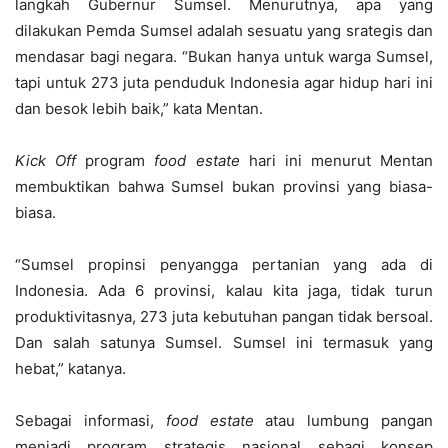
langkah Gubernur Sumsel. Menurutnya, apa yang
dilakukan Pemda Sumsel adalah sesuatu yang srategis dan
mendasar bagi negara. “Bukan hanya untuk warga Sumsel,
tapi untuk 273 juta penduduk Indonesia agar hidup hari ini
dan besok lebih baik,” kata Mentan.
Kick Off
program
f
ood
e
state
hari ini menurut Mentan
membuktikan bahwa Sumsel bukan provinsi yang biasa-
biasa.
“Sumsel propinsi penyangga pertanian yang ada di
Indonesia. Ada 6 provinsi, kalau kita jaga, tidak turun
produktivitasnya, 273 juta kebutuhan pangan tidak bersoal.
Dan salah satunya Sumsel. Sumsel ini termasuk yang
hebat,” katanya.
Sebagai informasi,
f
ood
e
state
atau lumbung pangan
menjadi program strategis nasional sebagi konsep