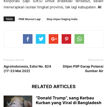
Korporasi Sapi (DKS) untuk eradikasi tersebut, selain
menerapkan isolasi tingkat provinsi, tak lagi kabupaten.
AI
TAGS
PMK Muncul Lagi
Stop Impor Daging India
Previous article
Next article
AgroIndonesia, Edisi No. 824
Ditjen PSP Garap Potensi
(17-23 Mei 202)
Sumber Air
RELATED ARTICLES
“Donald Trump”, sang Kerbau
Kurban yang Viral di Bangladesh