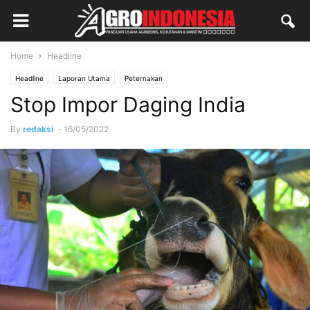
Home
Headline
Headline
Laporan Utama
Peternakan
Stop Impor Daging India
By
redaksi
-
16/05/2022