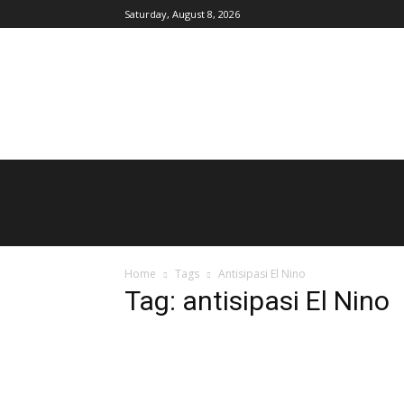
Saturday, August 8, 2026
AgroIndonesia
Home
Tags
Antisipasi El Nino
Tag: antisipasi El Nino