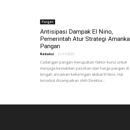
Pangan
Antisipasi Dampak El Nino,
Pemerintah Atur Strategi Amanka
Pangan
Redaksi
-
01/11/2023
Cadangan pangan merupakan faktor kunci untuk
menjaga kestabilan pasokan dan harga pangan di
tengah ancaman kekeringan akibat El Nino. Hal
tersebut disampaikan oleh Direktur...