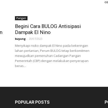
co
Pangan
Begini Cara BULOG Antisipasi
n
Dampak El Nino
buyung
-
20/07/2023
Menyikapi risiko dampak El Nino pada kekeringan
lahan pertanian, Perum BULOG tetap berkomitmen
mewujudkan pemenuhan Cadangan Pangan
Pemerintah (CBP) dengan melakukan penyerapan
beras...
POPULAR POSTS
P