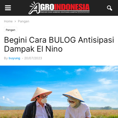
Home
Pangan
Pangan
Begini Cara BULOG Antisipasi
Dampak El Nino
By
buyung
-
20/07/2023