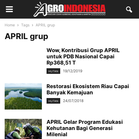
Home
Tags
APRIL grup
APRIL grup
Wow, Kontribusi Grup APRIL
untuk PDB Nasional Capai
Rp368,51 T
19/12/2019
HUTAN
Restorasi Ekosistem Riau Capai
Banyak Kemajuan
24/07/2018
HUTAN
APRIL Gelar Program Edukasi
Kehutanan Bagi Generasi
Milenial