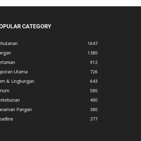
OPULAR CATEGORY
ehutanan
1647
angan
1380
rtanian
912
aporan Utama
726
lim & Lingkungan
643
mum
580
erkebunan
490
anaman Pangan
380
adline
377