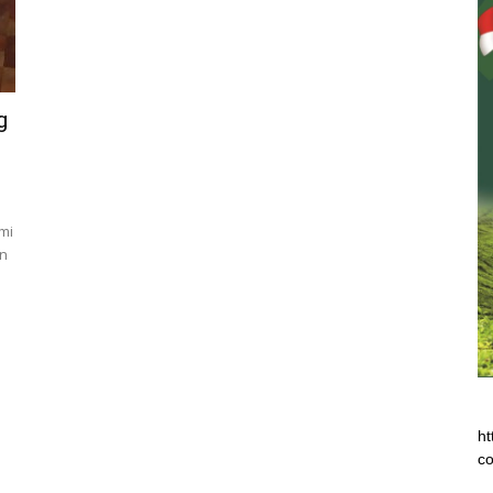
g
mi
an
ht
co