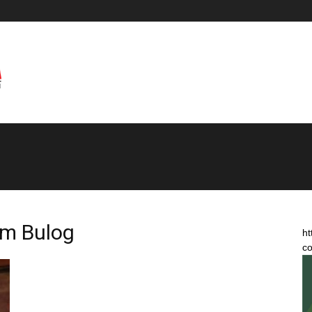
um Bulog
ht
co