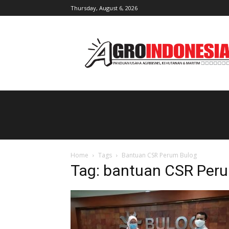
Thursday, August 6, 2026
AgroIndonesia
Home
Tags
Bantuan CSR Perum Bulog
Tag: bantuan CSR Per