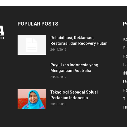
POPULAR POSTS
P
Rehabilitasi, Reklamasi,
K
Restorasi, dan Recovery Hutan
P
26/11/2019
Pe
L
Puyu, Ikan Indonesia yang
Mengancam Australia
Ik
24/01/2019
U
P
Teknologi Sebagai Solusi
Pertanian Indonesia
T
30/08/2018
He