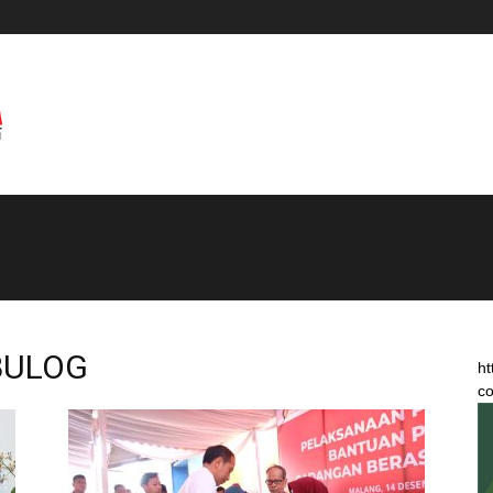
 BULOG
ht
co