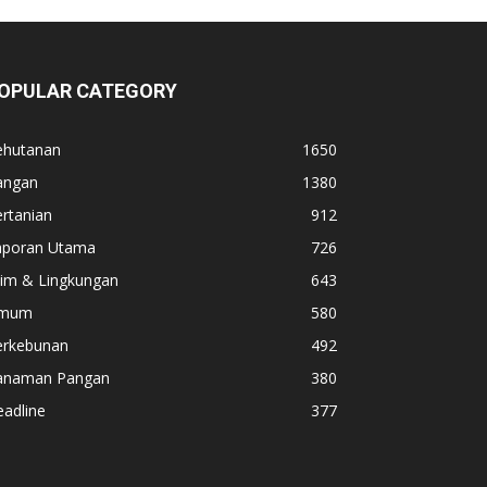
OPULAR CATEGORY
ehutanan
1650
angan
1380
rtanian
912
aporan Utama
726
lim & Lingkungan
643
mum
580
erkebunan
492
anaman Pangan
380
adline
377