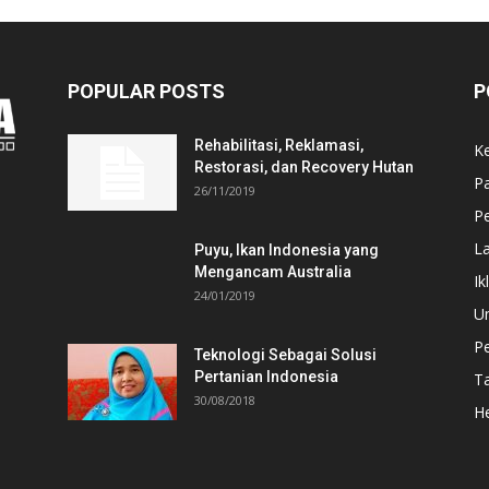
POPULAR POSTS
P
Rehabilitasi, Reklamasi,
K
Restorasi, dan Recovery Hutan
P
26/11/2019
Pe
L
Puyu, Ikan Indonesia yang
Mengancam Australia
Ik
24/01/2019
U
P
Teknologi Sebagai Solusi
Pertanian Indonesia
T
30/08/2018
He