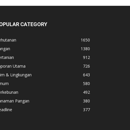
OPULAR CATEGORY
ehutanan
1650
angan
1380
rtanian
912
aporan Utama
726
lim & Lingkungan
643
mum
580
erkebunan
492
anaman Pangan
380
adline
377