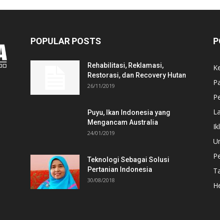
POPULAR POSTS
P
Rehabilitasi, Reklamasi,
K
Restorasi, dan Recovery Hutan
P
26/11/2019
Pe
L
Puyu, Ikan Indonesia yang
Mengancam Australia
Ik
24/01/2019
U
P
Teknologi Sebagai Solusi
Pertanian Indonesia
T
30/08/2018
He