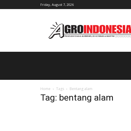
Friday, August 7, 2026
AgroIndonesia
Home
Tags
Bentang alam
Tag: bentang alam