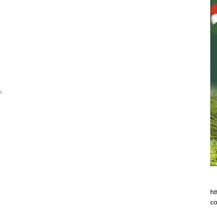
k
ht
co