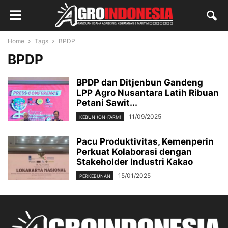
Home
Tags
BPDP
BPDP
BPDP dan Ditjenbun Gandeng
LPP Agro Nusantara Latih Ribuan
Petani Sawit...
11/09/2025
KEBUN (ON-FARM)
Pacu Produktivitas, Kemenperin
Perkuat Kolaborasi dengan
Stakeholder Industri Kakao
15/01/2025
PERKEBUNAN