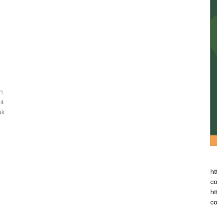
n
it
uk
ht
co
ht
co