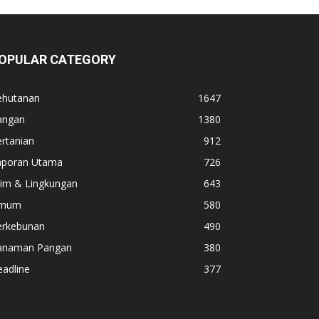
OPULAR CATEGORY
ehutanan
1647
angan
1380
rtanian
912
aporan Utama
726
lim & Lingkungan
643
mum
580
erkebunan
490
anaman Pangan
380
adline
377