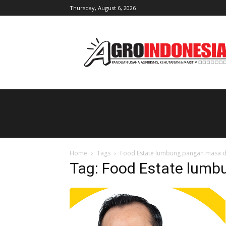
Thursday, August 6, 2026
AgroIndonesia
Home
Tags
Food Estate lumbung pangan masa 
Tag: Food Estate lum