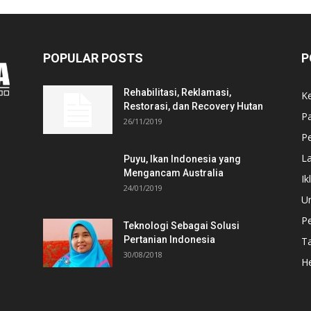
POPULAR POSTS
P
Rehabilitasi, Reklamasi,
K
Restorasi, dan Recovery Hutan
P
26/11/2019
Pe
L
Puyu, Ikan Indonesia yang
Mengancam Australia
Ik
24/01/2019
U
P
Teknologi Sebagai Solusi
Pertanian Indonesia
T
30/08/2018
He