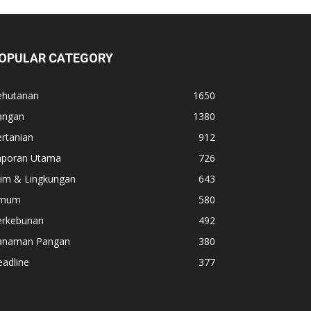
OPULAR CATEGORY
ehutanan
1650
angan
1380
rtanian
912
aporan Utama
726
lim & Lingkungan
643
mum
580
erkebunan
492
anaman Pangan
380
adline
377