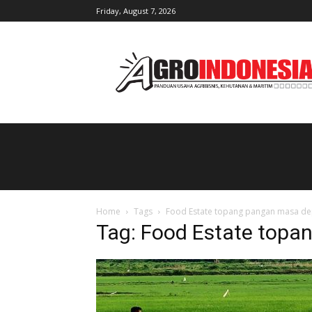
Friday, August 7, 2026
AgroIndonesia
Home
Tags
Food Estate topang pangan masa d
Tag: Food Estate top