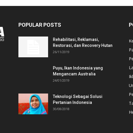
POPULAR POSTS
P
Rehabilitasi, Reklamasi,
K
Restorasi, dan Recovery Hutan
P
26/11/2019
Pe
L
Puyu, Ikan Indonesia yang
Mengancam Australia
Ik
24/01/2019
U
P
Teknologi Sebagai Solusi
Pertanian Indonesia
T
30/08/2018
He