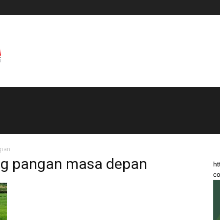
epan
ang pangan masa depan
ht
co