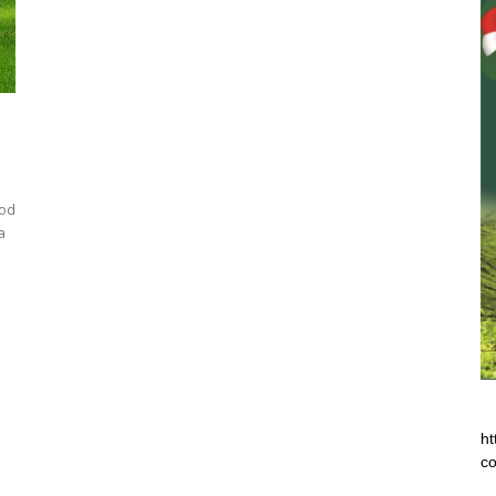
od
a
ht
co