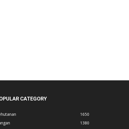
OPULAR CATEGORY
ehutanan
1650
angan
1380