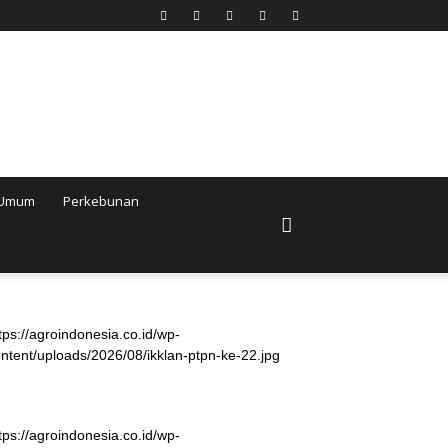
Umum
Perkebunan
tps://agroindonesia.co.id/wp-
ntent/uploads/2026/08/ikklan-ptpn-ke-22.jpg
tps://agroindonesia.co.id/wp-