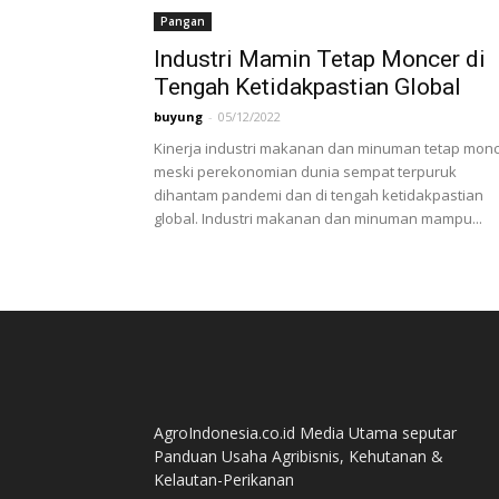
Pangan
Industri Mamin Tetap Moncer di
Tengah Ketidakpastian Global
buyung
-
05/12/2022
Kinerja industri makanan dan minuman tetap mon
meski perekonomian dunia sempat terpuruk
dihantam pandemi dan di tengah ketidakpastian
global. Industri makanan dan minuman mampu...
AgroIndonesia.co.id Media Utama seputar
Panduan Usaha Agribisnis, Kehutanan &
Kelautan-Perikanan