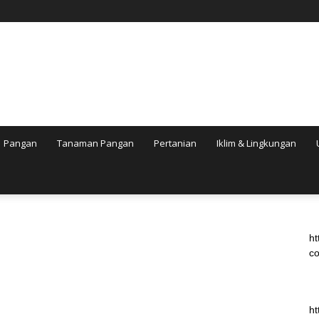
Pangan
Tanaman Pangan
Pertanian
Iklim & Lingkungan
ht
co
ht