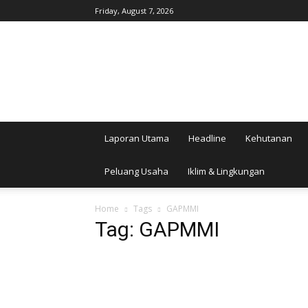
Friday, August 7, 2026
AgroIndonesia
Laporan Utama
Headline
Kehutanan
Peluang Usaha
Iklim & Lingkungan
Home
Tags
GAPMMI
Tag: GAPMMI