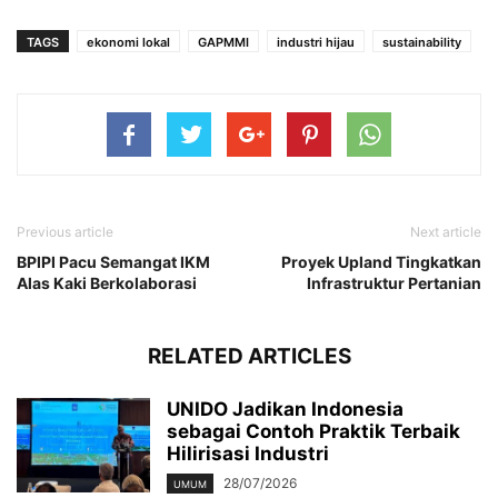
TAGS
ekonomi lokal
GAPMMI
industri hijau
sustainability
Previous article
Next article
BPIPI Pacu Semangat IKM
Proyek Upland Tingkatkan
Alas Kaki Berkolaborasi
Infrastruktur Pertanian
RELATED ARTICLES
UNIDO Jadikan Indonesia
sebagai Contoh Praktik Terbaik
Hilirisasi Industri
28/07/2026
UMUM