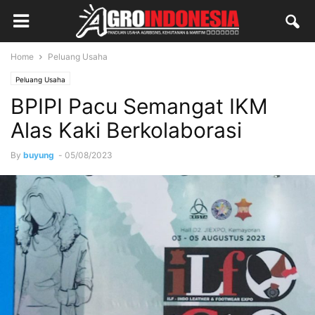
Home
Peluang Usaha
Peluang Usaha
BPIPI Pacu Semangat IKM
Alas Kaki Berkolaborasi
By
buyung
-
05/08/2023