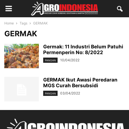
Home
Tags
GERMAK
GERMAK
Germak: 11 Industri Belum Patuhi
Permenperin No: 8/2022
10/04/2022
PANGAN
GERMAK Ikut Awasi Peredaran
MGS Curah Bersubsidi
03/04/2022
PANGAN