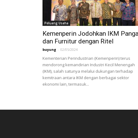
Peluang Usaha
Kemenperin Jodohkan IKM Pang
dan Furnitur dengan Ritel
buyung
-
02/05/2024
Kementerian Perindustrian (Kemenperin) terus
mendorong kemandirian Industri Kecil Menengah
(IKM), salah satunya melalui dukungan terhadap
kemitraan antara IKM dengan berbagai sektor
ekonomi lain, termasuk...