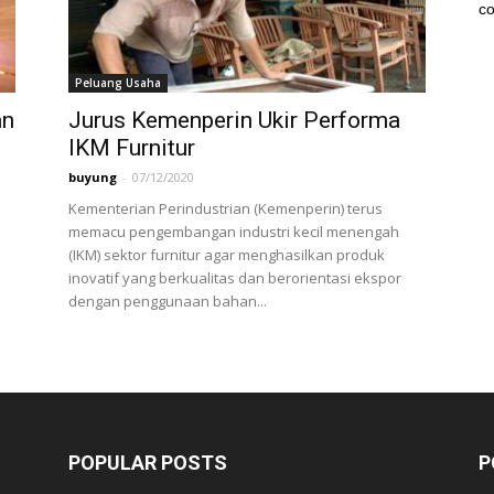
co
Peluang Usaha
an
Jurus Kemenperin Ukir Performa
IKM Furnitur
buyung
-
07/12/2020
Kementerian Perindustrian (Kemenperin) terus
memacu pengembangan industri kecil menengah
(IKM) sektor furnitur agar menghasilkan produk
inovatif yang berkualitas dan berorientasi ekspor
dengan penggunaan bahan...
POPULAR POSTS
P