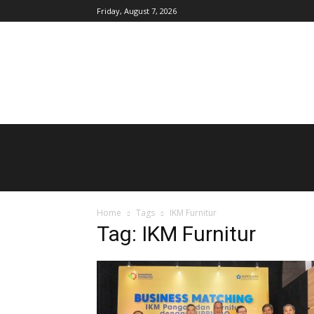
Friday, August 7, 2026
AgroIndonesia
Home
Tags
IKM Furnitur
Tag: IKM Furnitur