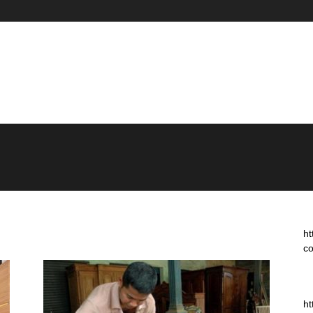
ht
co
ht