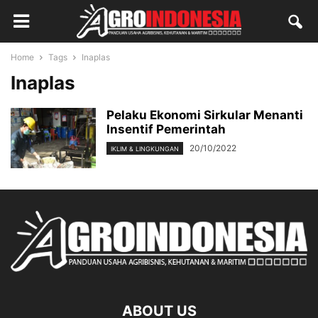
Home
Tags
Inaplas
Inaplas
Pelaku Ekonomi Sirkular Menanti
Insentif Pemerintah
20/10/2022
IKLIM & LINGKUNGAN
ABOUT US