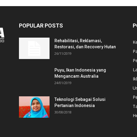
POPULAR POSTS
P
Rehabilitasi, Reklamasi,
K
Restorasi, dan Recovery Hutan
P
26/11/2019
Pe
L
Puyu, Ikan Indonesia yang
Mengancam Australia
Ik
24/01/2019
U
P
Teknologi Sebagai Solusi
Pertanian Indonesia
T
30/08/2018
He