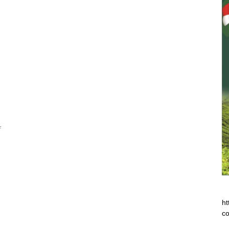
f
ht
co