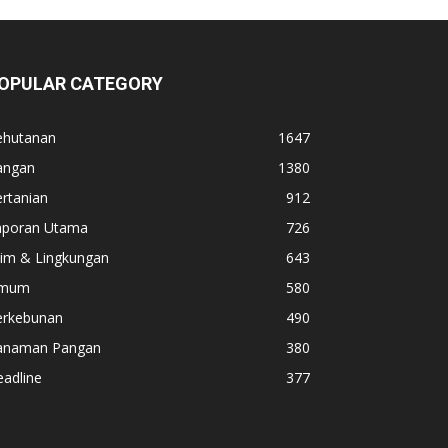
OPULAR CATEGORY
ehutanan
1647
angan
1380
rtanian
912
aporan Utama
726
lim & Lingkungan
643
mum
580
erkebunan
490
anaman Pangan
380
adline
377