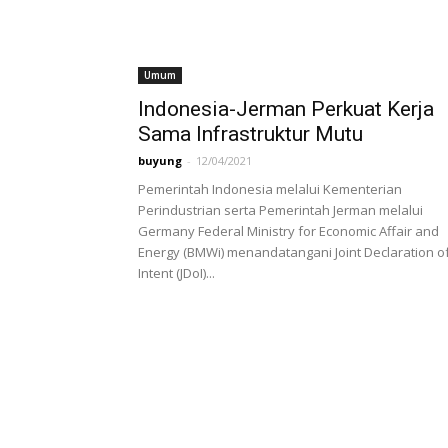
Umum
Indonesia-Jerman Perkuat Kerja
Sama Infrastruktur Mutu
buyung
-
12/04/2021
Pemerintah Indonesia melalui Kementerian
Perindustrian serta Pemerintah Jerman melalui
Germany Federal Ministry for Economic Affair and
Energy (BMWi) menandatangani Joint Declaration o
Intent (JDoI)...