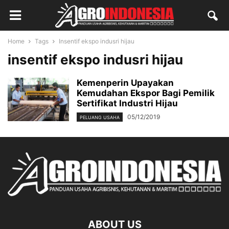
Home
Tags
Insentif ekspo indusri hijau
insentif ekspo indusri hijau
Kemenperin Upayakan
Kemudahan Ekspor Bagi Pemilik
Sertifikat Industri Hijau
05/12/2019
PELUANG USAHA
ABOUT US