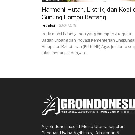
Harmoni Hutan, Listrik, dan Kopi 
Gunung Lompu Battang
redaksi
-
23/04/2018
Roda mobil kabin ganda yang ditumpangi Kepala
Badan Litbang dan Inovasi Kementerian Lingkunga
Hidup dan Kehutanan (BLI KLHK) Agus Justianto seli
Jalan menanjak dengan...
AgroIndonesia.co.id Media Utama seputar
Panduan Usaha Agribisnis, Kehutanan &