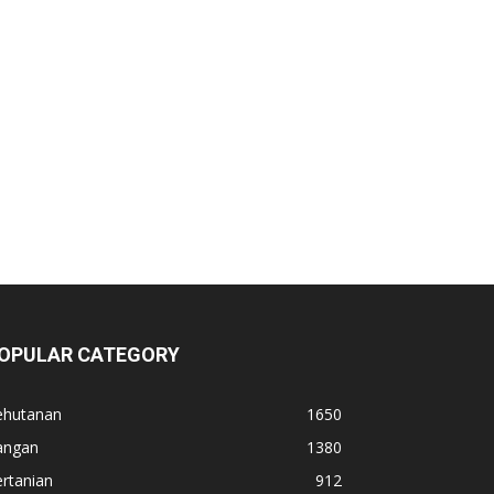
OPULAR CATEGORY
ehutanan
1650
angan
1380
rtanian
912