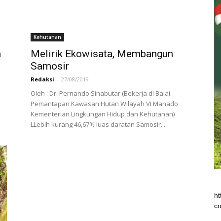
Kehutanan
a
Melirik Ekowisata, Membangun
Samosir
Redaksi
-
27/08/2019
Oleh : Dr. Pernando Sinabutar (Bekerja di Balai
Pemantapan Kawasan Hutan Wilayah VI Manado
Kementerian Lingkungan Hidup dan Kehutanan)
LLebih kurang 46,67% luas daratan Samosir...
ht
co