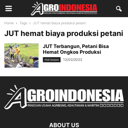
Home
Tags
JUT hemat biaya produksi petani
JUT hemat biaya produksi petani
JUT Terbangun, Petani Bisa
Hemat Ongkos Produksi
13/02/2023
PERTANIAN
ABOUT US