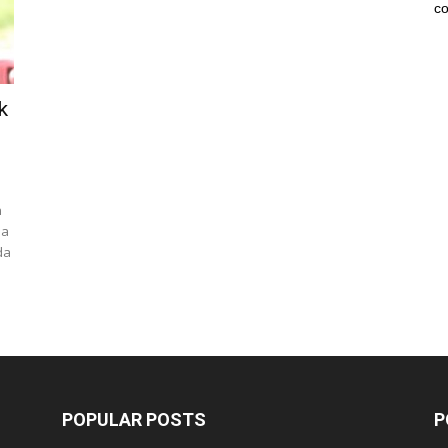
co
k
n
ma
da
POPULAR POSTS
P