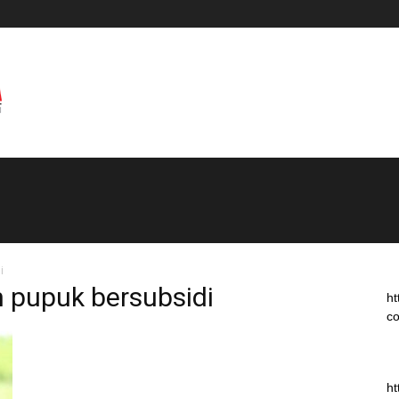
i
n pupuk bersubsidi
ht
co
ht