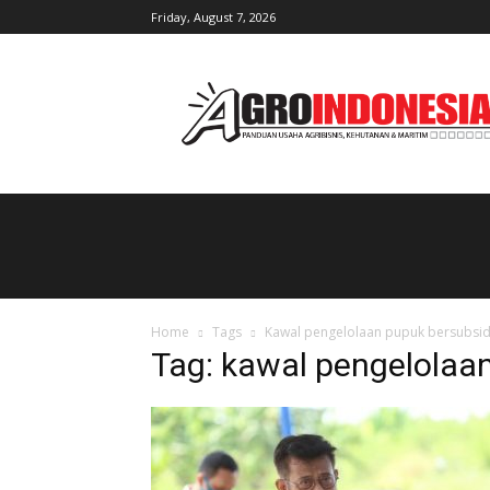
Friday, August 7, 2026
AgroIndonesia
Home
Tags
Kawal pengelolaan pupuk bersubsid
Tag: kawal pengelolaa