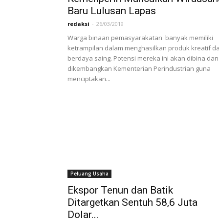
Baru Lulusan Lapas
redaksi
-
26/03/2019
Warga binaan pemasyarakatan banyak memiliki
ketrampilan dalam menghasilkan produk kreatif d
berdaya saing. Potensi mereka ini akan dibina dan
dikembangkan Kementerian Perindustrian guna
menciptakan...
Peluang Usaha
Ekspor Tenun dan Batik
Ditargetkan Sentuh 58,6 Juta
Dolar...