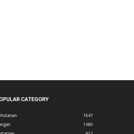
OPULAR CATEGORY
ehutanan
1647
angan
1380
rtanian
912