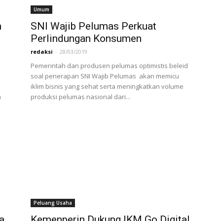
Umum
n
SNI Wajib Pelumas Perkuat
Perlindungan Konsumen
redaksi
-
28/03/2019
Pemerintah dan produsen pelumas optimistis beleid
soal penerapan SNI Wajib Pelumas akan memicu
iklim bisnis yang sehat serta meningkatkan volume
m
produksi pelumas nasional dari...
Peluang Usaha
a
Kemenperin Dukung IKM Go Digital