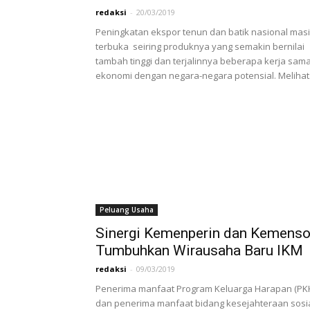
redaksi
-
20/03/2019
Peningkatan ekspor tenun dan batik nasional mas
terbuka seiring produknya yang semakin bernilai
tambah tinggi dan terjalinnya beberapa kerja sam
ekonomi dengan negara-negara potensial. Melihat.
Peluang Usaha
Sinergi Kemenperin dan Kemens
Tumbuhkan Wirausaha Baru IKM
redaksi
-
09/03/2019
Penerima manfaat Program Keluarga Harapan (PK
dan penerima manfaat bidang kesejahteraan sosi