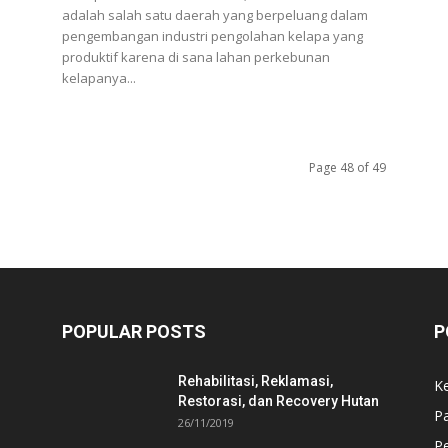
adalah salah satu daerah yang berpeluang dalam
pengembangan industri pengolahan kelapa yang
produktif karena di sana lahan perkebunan
kelapanya...
Page 48 of 49
POPULAR POSTS
P
Rehabilitasi, Reklamasi,
K
Restorasi, dan Recovery Hutan
P
26/11/2019
Pe