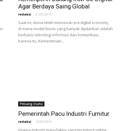
Agar Berdaya Saing Global
redaksi
-
21/03/2019
Saat ini, dunia telah memasuki era digital economy,
an
di mana model bisnis yang banyak dijalankan adalah
berbasis teknologi informasi dan komunikasi,
Karena itu, Kementerian...
Peluang Usaha
Pemerintah Pacu Industri Furnitur
redaksi
-
12/03/2019
Kinerja industri manufaktur yang tergolong sektor