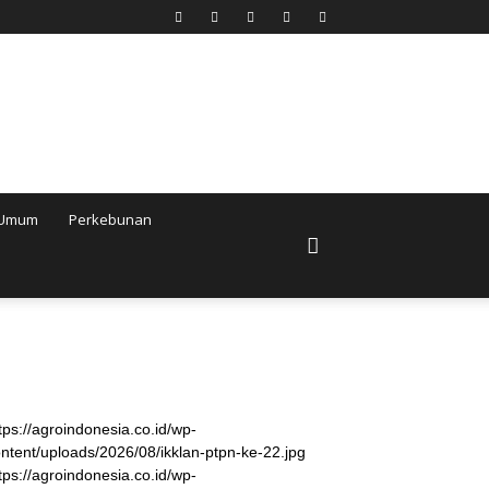
Umum
Perkebunan
tps://agroindonesia.co.id/wp-
ntent/uploads/2026/08/ikklan-ptpn-ke-22.jpg
tps://agroindonesia.co.id/wp-