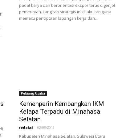
padat karya dan berorientasi ekspor terus digenjot
pemerintah. Langkah strategis ini dilakukan guna
ih
memacu penciptaan lapangan kerja dan...
a
..
Peluang Usaha
os
Kemenperin Kembangkan IKM
Kelapa Terpadu di Minahasa
Selatan
redaksi
-
02/03/2019
H)
al
Kabupaten Minahasa Selatan, Sulawesi Utara