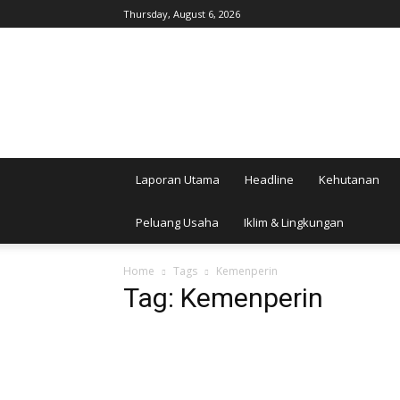
Thursday, August 6, 2026
AgroIndonesia
Laporan Utama
Headline
Kehutanan
Peluang Usaha
Iklim & Lingkungan
Home
Tags
Kemenperin
Tag: Kemenperin