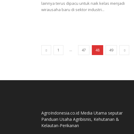
lainnya terus dipacu untuk naik kelas menjadi
wirausaha baru di sektor industri...
...
1
47
48
49
AgroIndonesia.co.id Media Utama seputar
Panduan Usaha Agribisnis, Kehutanan &
Kelautan-Perikanan