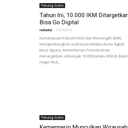
Peluang Usaha
Tahun Ini, 10.000 IKM Ditargetka
Bisa Go Digital
redaksi
-
02/04/2019
Kemampuan Industri Kecil dan Menengah (IKM)
mengembangkan usahanya melalui dunia digital
terus dipacu. Kementerian Perindustrian
menargetkan sebanyak 10.000 pelaku IKM di dala
negeri ikut...
Peluang Usaha
Kemenperin Munculkan Wirausah