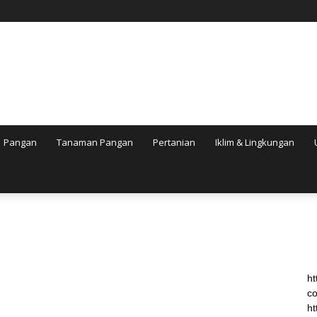
Pangan
Tanaman Pangan
Pertanian
Iklim & Lingkungan
ht
co
ht