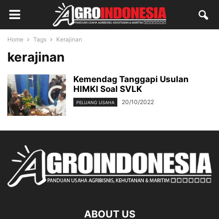
Home
Tags
Kerajinan
kerajinan
Kemendag Tanggapi Usulan
HIMKI Soal SVLK
20/10/2022
PELUANG USAHA
ABOUT US